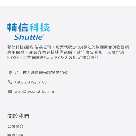
輔信科技(原名:浩鑫公司，股票代號:2405)專注於軟硬整合與物聯網
應用開發，產品方案包括迷你電腦、數位廣告看板、人臉辨識、
KIOSK、工業電腦與Panel PC及客製化IoT整合設計。
台北市內湖區瑞光路76巷30號
+886 2 8792 6168
web@tw.shuttle.com
關於我們
公司簡介
聯絡我們