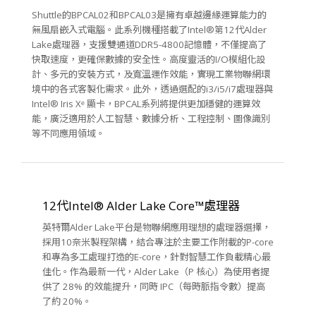
Shuttle的BPCAL02和BPCAL03是擁有卓越邊緣運算能力的
無風扇嵌入式電腦。此系列機種搭載了Intel®第12代Alder
Lake處理器，支援雙通道DDR5-4800記憶體，不僅提高了
快取速度，更確保數據的安全性。高度靈活的I/O模組化設
計、多元的安裝方式，及寬溫運作效能，實現工業物聯網環
境中的各式客製化需求。此外，透過選配的i3/i5/i7處理器與
Intel® Iris Xᵉ 顯卡，BPCAL系列將提供更加穩健的運算效
能，廣泛適用於人工智慧、數據分析、工程控制、圖像識別
等不同應用領域。
12代Intel® Alder Lake Core™處理器
英特爾Alder Lake平台是物聯網應用理想的處理器選擇，
採用10奈米製程架構，結合專注於主要工作附載的P-core
和專為多工處理打造的E-core，針對智慧工作負載精心最
佳化。作為最新一代，Alder Lake（P 核心）為使用者提
供了 28% 的效能提升，同時 IPC（每時脈指令數）提高
了約 20%。