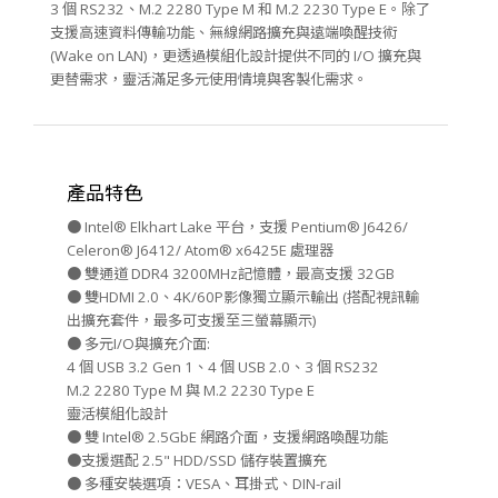
3 個 RS232、M.2 2280 Type M 和 M.2 2230 Type E。除了
支援高速資料傳輸功能、無線網路擴充與遠端喚醒技術
(Wake on LAN)，更透過模組化設計提供不同的 I/O 擴充與
更替需求，靈活滿足多元使用情境與客製化需求。
產品特色
● Intel® Elkhart Lake 平台，支援 Pentium® J6426/
Celeron® J6412/ Atom® x6425E 處理器
● 雙通道 DDR4 3200MHz記憶體，最高支援 32GB
● 雙HDMI 2.0、4K/60P影像獨立顯示輸出 (搭配視訊輸
出擴充套件，最多可支援至三螢幕顯示)
● 多元I/O與擴充介面:
4 個 USB 3.2 Gen 1、4 個 USB 2.0、3 個 RS232
M.2 2280 Type M 與 M.2 2230 Type E
靈活模組化設計
● 雙 Intel® 2.5GbE 網路介面，支援網路喚醒功能
●支援選配 2.5" HDD/SSD 儲存裝置擴充
● 多種安裝選項：VESA、耳掛式、DIN-rail