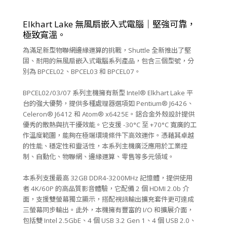
Elkhart Lake 無風扇嵌入式電腦｜堅強可靠，
極致寬溫。
為滿足新型物聯網邊緣運算的挑戰，Shuttle 全新推出了堅
固、耐用的無風扇嵌入式電腦系列產品，包含三個型號，分
別為 BPCEL02、BPCEL03 和 BPCEL07。
BPCEL02/03/07 系列主機擁有新型 Intel® Elkhart Lake 平
台的強大優勢，提供多種處理器選項如 Pentium® J6426、
Celeron® J6412 和 Atom® x6425E。鋁合金外殼設計提供
優秀的散熱與抗干擾效能。它支援 -30°C 至 +70°C 寬廣的工
作溫度範圍，能夠在極端環境條件下高效運作。憑藉其卓越
的性能、穩定性和靈活性，本系列主機廣泛應用於工業控
制、自動化、物聯網、邊緣運算、零售等多元領域。
本系列支援最高 32GB DDR4-3200MHz 記憶體，提供使用
者 4K/60P 的高品質影音體驗，它配備 2 個 HDMI 2.0b 介
面，支援雙螢幕獨立顯示，搭配視訊輸出擴充套件更可達成
三螢幕同步輸出。此外，本機擁有豐富的 I/O 和擴展介面，
包括雙 Intel 2.5GbE、4 個 USB 3.2 Gen 1、4 個 USB 2.0、