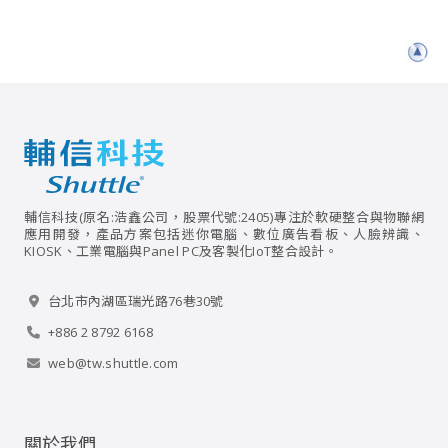
輔信科技(原名:浩鑫公司，股票代號:2405)專注於軟硬整合與物聯網
應用開發，產品方案包括迷你電腦、數位廣告看板、人臉辨識、
KIOSK、工業電腦與Panel PC及客製化IoT整合設計。
台北市內湖區瑞光路76巷30號
+886 2 8792 6168
web@tw.shuttle.com
關於我們