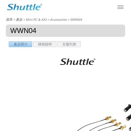
首頁
> 產品 > Mini-PC & AIO >
Accessories
> WWN04
WWN04