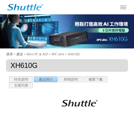
首頁
> 產品 > Mini-PC & AIO >
XPC slim
> XH610G
XH610G