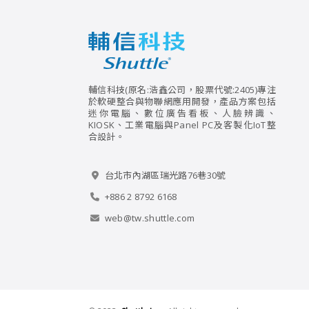
輔信科技(原名:浩鑫公司，股票代號:2405)專注
於軟硬整合與物聯網應用開發，產品方案包括
迷你電腦、數位廣告看板、人臉辨識、
KIOSK、工業電腦與Panel PC及客製化IoT整
合設計。
台北市內湖區瑞光路76巷30號
+886 2 8792 6168
web@tw.shuttle.com