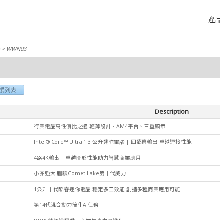
產
s
> WWN03
Description
行業電腦高性價比之選 輕薄設計、AM4平台、三重顯示
Intel® Core™ Ultra 1.3 公升迷你電腦 | 四螢幕輸出 卓越連接性能
4路4K輸出 | 卓越圖形性能助力智慧商業應用
小亦強大 體驗Comet Lake第十代威力
1公升十代酷睿迷你電腦 穩定多工效能 創造多種商業應用可能
第14代混合動力簡化AI任務