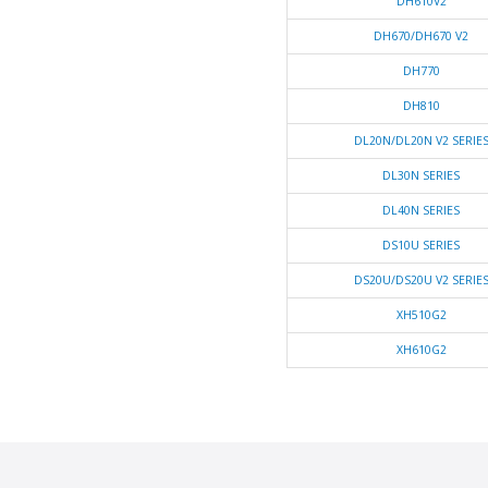
DH610V2
DH670/DH670 V2
DH770
DH810
DL20N/DL20N V2 SERIE
DL30N SERIES
DL40N SERIES
DS10U SERIES
DS20U/DS20U V2 SERIE
XH510G2
XH610G2