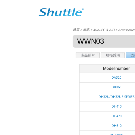
首頁
> 產品 > Mini-PC & AIO >
Accessorie
WWN03
Model number
DA320
DB860
DH32U/DH32UE SERIES
DH410
DH470
DH610