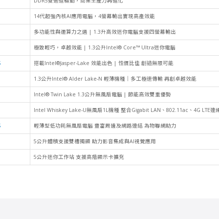
DDR5雙通道驅動，商業生產力再進化
14代超強內核AI應用電腦，4螢幕輸出實現高產效能
多功能性與運算力之選 | 1.3升高效迷你電腦支援四螢幕輸出
極致輕巧，卓越效能 | 1.3公升Intel® Core™ Ultra迷你電腦
S
搭載Intel®Jasper-Lake 效能出色 | 性價比佳 創造無限可能
1.3公升Intel® Alder Lake-N 輕薄機種｜多工極速傳輸 再創卓越效能
Intel® Twin Lake 1.3公升無風扇電腦 | 節能高效雙重優勢
Intel Whiskey Lake-U無風扇1L機種 整合Gigabit LAN、802.11ac、4G LTE
S
輕薄型低功耗無風扇電腦 豐富周邊及網路連結 為物聯網助力
5公升體積支援雙槽獨顯 助力影音集成與AI視覺應用
5公升迷你工作站 支援高階顯示卡擴充