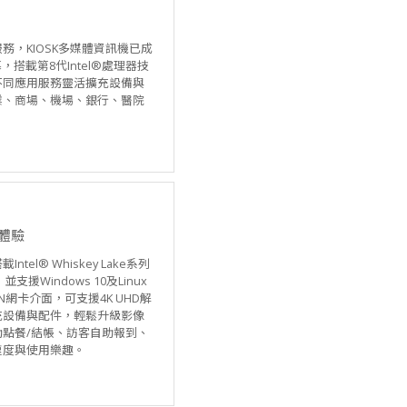
，KIOSK多媒體資訊機已成
幕，搭載第8代Intel®處理器技
不同應用服務靈活擴充設備與
業、商場、機場、銀行、醫院
務體驗
tel® Whiskey Lake系列
並支援Windows 10及Linux
N網卡介面，可支援4K UHD解
充設備與配件，輕鬆升級影像
助點餐/結帳、訪客自助報到、
速度與使用樂趣。