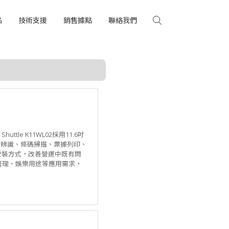
品
技術支援
銷售據點
聯絡我們
e K11WL02採用11.6吋
描辨識、條碼掃描、票據列印、
等安裝方式，改善營運中既有問
號管理、娛樂用途等應用需求，