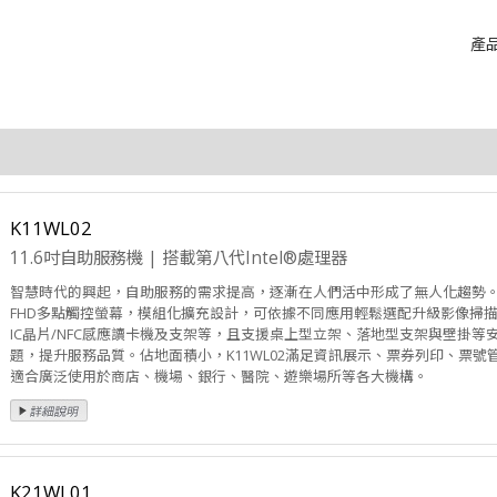
產
K11WL02
11.6吋自助服務機 | 搭載第八代Intel®處理器
智慧時代的興起，自助服務的需求提高，逐漸在人們活中形成了無人化趨勢。Shuttl
FHD多點觸控螢幕，模組化擴充設計，可依據不同應用輕鬆選配升級影像掃
IC晶片/NFC感應讀卡機及支架等，且支援桌上型立架、落地型支架與壁掛
題，提升服務品質。佔地面積小，K11WL02滿足資訊展示、票券列印、票
適合廣泛使用於商店、機場、銀行、醫院、遊樂場所等各大機構。
K21WL01