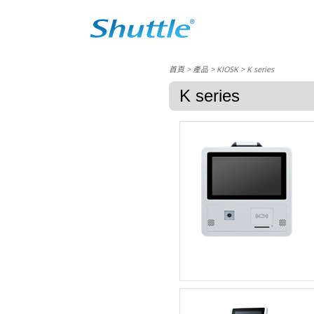
首頁
> 產品 > KIOSK > K series
K series