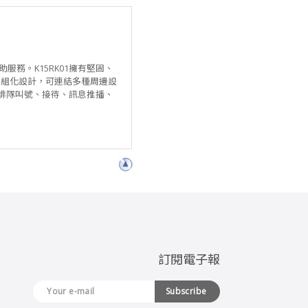
自助服務。K15RK01擁有堅固、
模組化設計，可連結多種周邊設
、排隊叫號、接待、訊息推播、
訂閱電子報
Subscribe