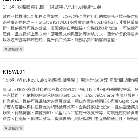
21.5吋多媒體資訊機 | 搭載第八代Intel®處理器
數位科技推陳出新加速產業轉型，越來越多企業運用自助式服務科技來提供服務
為重要的角色之一。Shuttle K21WL01多媒體資訊機Kiosk擁有21.5吋觸控螢
術，提供優異可靠的效能，及簡便的自助操控。全機採模組化設計，可依據
配件，且支援桌上型立架、落地型支架與壁掛等安裝方式，適合於餐飲零售
以及遊樂園等場域應用，提升員工效率、服務品質和顧客滿意度。
K15WL01
15.6吋Whiskey Lake多媒體服務機 | 靈活升級擴充 嶄新自助服
Shuttle KIOSK多媒體自助服務機K15WL01，採用15.6吋FHD多點觸控螢幕，搭載In
平台技術，可依據應用需求選購Intel® Core™ i3/i5/i7或Celeron處理器機種，
作業系統，提供可靠且強大的運算效能，藉由內置的繪圖核心與雙Gigabit LA
析度內容播放與快速穩定的網路使用效率。全機採模組化設計，提供靈活擴
辨識、條碼掃描、票據列印、IC晶片/NFC感應卡及支架等，可廣泛應用於自
旅館入住退房、排隊叫號等，提高自動化體驗與使用者互動的便利性、服務