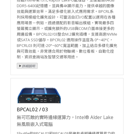
DDR5-6400記憶體，並具備4K顯示能力，提供卓越的圖像
效能與運算效率，滿足多樣化嵌入式應用需求。BPCRL系
列採用模組化擴充設計，可靈活自訂I/O配置以運用在各種
應用場景－例如，透過選配的影音輸出模組，實現最多四
螢幕獨立顯示，或擴充額外的USB與COM介面串接更多的
周邊設備。BPCRL02/03整合M.2擴充插槽，支援高速NVMe
或SATA SSD儲存。BPCRL02 適用操作溫度為 0°~40°C，
BPCRL03 則可達-20°~60°C寬溫範圍，加上結合多樣化擴充
與可靠效能，非常適合用於物聯網、數位看板、自動化控
制、資訊查詢站及智慧交通等用途。
BPCAL02 / 03
無可匹敵的實時邊緣運算力，Intel® Alder Lake
無風扇嵌入式電腦
Shuttle的BPCAL02和BPCAL03是擁有卓越邊緣運算能力的