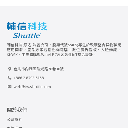
輔信科技(原名:浩鑫公司，股票代號:2405)專注於軟硬整合與物聯網
應用開發，產品方案包括迷你電腦、數位廣告看板、人臉辨識、
KIOSK、工業電腦與Panel PC及客製化IoT整合設計。
台北市內湖區瑞光路76巷30號
+886 2 8792 6168
web@tw.shuttle.com
關於我們
公司簡介