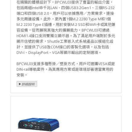
在精簡的體積設計下，BPCWL03提供了豐富的輸出介面，
包括兩組Intel®千兆LAN、四個USB3.2Gen1、三個RS-232
端口和四個USB 2.0，用戶可以依據應用／方案需求，連接
多元周邊設備。此外，更內置1個M.2 2280 Type M和1個
M.2 2230 Type E插槽，用於安裝M.2 SSD和WiFi卡或其他兼
容設備，從而展現其強大的擴展能力。BPCWL03可通過
HDMI1.4接口支持雙獨立顯示器。為了滿足用戶端對於多元
顯示信號的需求，Shuttle工業嵌入式系統產品以模組化設
計，並提供了USB及COM接口的客製化選項，以及包括
DVI-I、DisplayPort、VGA等顯示輸出的定制選項。
BPCWL03支援多種懸掛／壁掛方式，用戶可選購VESA或是
DIN-rail導軌套件，為其應用方案或是環境部署適當實用的
安裝。