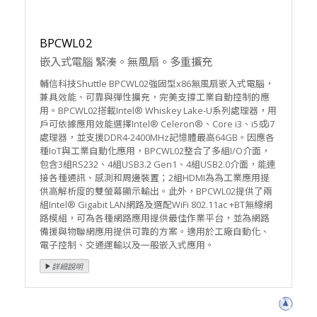
BPCWL02
嵌入式電腦 緊湊。無風扇。多重擴充
輔信科技Shuttle BPCWL02強固型x86無風扇嵌入式電腦，
兼具效能、可靠與彈性擴充，完美支撐工業自動控制的應
用。BPCWL02搭載Intel® Whiskey Lake-U系列處理器，用
戶可依據應用效能選擇Intel® Celeron®、Core i3、i5或i7
處理器，並支援DDR4-2400MHz記憶體最高64GB。因應各
種IoT與工業自動化應用，BPCWL02整合了多組I/O介面，
包含3組RS232、4組USB3.2 Gen1、4組USB2.0介面，能連
接各種通訊、感測和周邊裝置；2組HDMI為為工業應用提
供高解析度的雙螢幕顯示輸出。此外，BPCWL02提供了兩
組Intel® Gigabit LAN網路及選配WiFi 802.11ac +BT無線網
路模組，可為各種網路應用提供最佳作業平台，並為網路
備援與物聯網應用提供可靠的方案。適用於工廠自動化、
電子控制、交通運輸以及一般嵌入式應用。