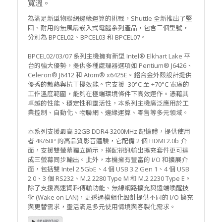
寬溫。
為滿足新型物聯網邊緣運算的挑戰，Shuttle 全新推出了堅
固、耐用的無風扇嵌入式電腦系列產品，包含三個型號，
分別為 BPCEL02、BPCEL03 和 BPCEL07。
BPCEL02/03/07 系列主機擁有新型 Intel® Elkhart Lake 平
台的強大優勢，提供多種處理器選項如 Pentium® J6426、
Celeron® J6412 和 Atom® x6425E。鋁合金外殼設計提供
優秀的散熱與抗干擾效能。它支援 -30°C 至 +70°C 寬廣的
工作溫度範圍，能夠在極端環境條件下高效運作。憑藉其
卓越的性能、穩定性和靈活性，本系列主機廣泛應用於工
業控制、自動化、物聯網、邊緣運算、零售等多元領域。
本系列支援最高 32GB DDR4-3200MHz 記憶體，提供使用
者 4K/60P 的高品質影音體驗，它配備 2 個 HDMI 2.0b 介
面，支援雙螢幕獨立顯示，搭配視訊輸出擴充套件更可達
成三螢幕同步輸出。此外，本機擁有豐富的 I/O 和擴展介
面，包括雙 Intel 2.5GbE、4 個 USB 3.2 Gen 1、4 個 USB
2.0、3 個 RS232、M.2 2280 Type M 和 M.2 2230 Type E。
除了支援高速資料傳輸功能、無線網路擴充與遠端喚醒技
術 (Wake on LAN)，更透過模組化設計提供不同的 I/O 擴充
與更替需求，靈活滿足多元使用情境與客製化需求。