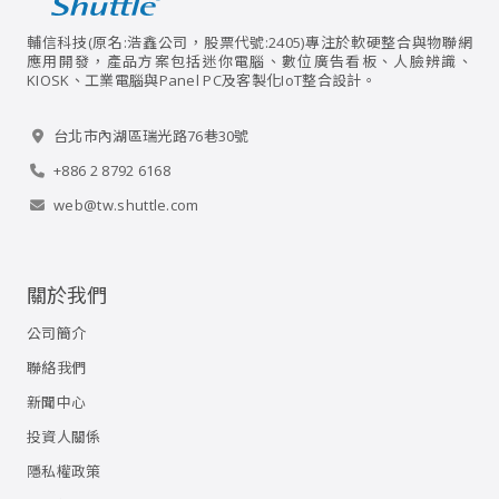
輔信科技(原名:浩鑫公司，股票代號:2405)專注於軟硬整合與物聯網
應用開發，產品方案包括迷你電腦、數位廣告看板、人臉辨識、
KIOSK、工業電腦與Panel PC及客製化IoT整合設計。
台北市內湖區瑞光路76巷30號
+886 2 8792 6168
web@tw.shuttle.com
關於我們
公司簡介
聯絡我們
新聞中心
投資人關係
隱私權政策