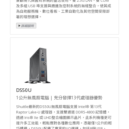
兼顧現代與舊有系統的靈活使用。雙 2.5G LAN、雙 COM
及多組 USB 埠支援與週邊及控制系統的無縫整合，使其成
為自助服務機、數位看板、工業自動化及其他空間受限部
署的理想選擇。
DS50U
1公升無風扇電腦 | 充分發揮13代處理器優勢
Shuttle最新的DS50U無風扇電腦支援 Intel® 第13代
Raptor Lake-U 處理器，支援雙通道 DDR5-4800 記憶體，
透過 Iris® Xe 或 UHD整合繪圖顯示晶片，此系列機種更可
提升多工效能，輕鬆應對各種數位應用。憑藉僅1公升的輕
巧體積，DS50U 配備了豐富的I/O選擇，包括8個USB、