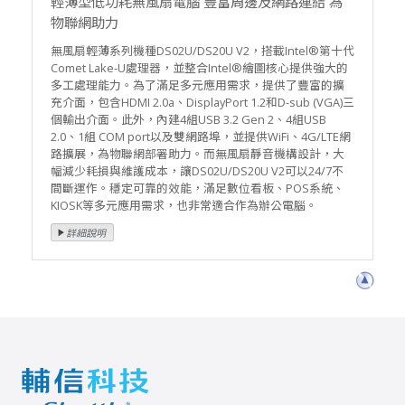
輕薄型低功耗無風扇電腦 豐富周邊及網路連結 為
物聯網助力
無風扇輕薄系列機種DS02U/DS20U V2，搭載Intel®第十代
Comet Lake-U處理器，並整合Intel®繪圖核心提供強大的
多工處理能力。為了滿足多元應用需求，提供了豐富的擴
充介面，包含HDMI 2.0a、DisplayPort 1.2和D-sub (VGA)三
個輸出介面。此外，內建4組USB 3.2 Gen 2、4組USB
2.0、1組 COM port以及雙網路埠，並提供WiFi、4G/LTE網
路擴展，為物聯網部署助力。而無風扇靜音機構設計，大
幅減少耗損與維護成本，讓DS02U/DS20U V2可以24/7不
間斷運作。穩定可靠的效能，滿足數位看板、POS系統、
KIOSK等多元應用需求，也非常適合作為辦公電腦。